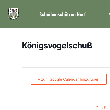
Scheibenschützen Norf
A
Königsvogelschuß
+ zum Google Calendar hinzufügen
Das Eve