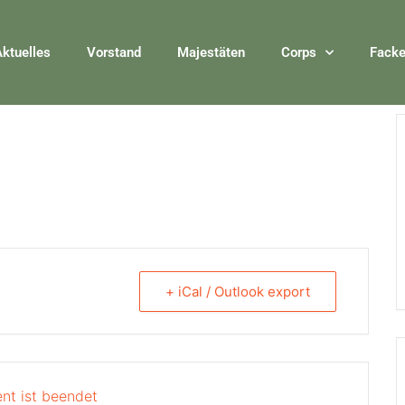
ktuelles
Vorstand
Majestäten
Corps
Facke
+ iCal / Outlook export
nt ist beendet