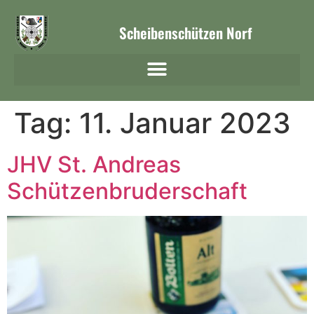
Scheibenschützen Norf
Tag:
11. Januar 2023
JHV St. Andreas
Schützenbruderschaft